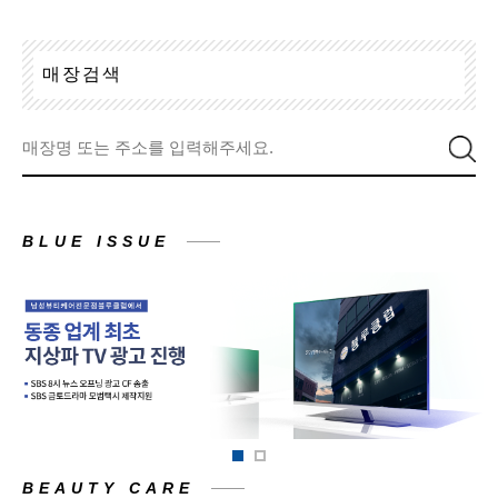
매
장
검
색
BLUE ISSUE
BEAUTY CARE