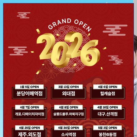
신제품 스파클링 라인 출신
극강의 시원함을 선사하다
두피 속까지 톡! 쏘는
스파클링 헤어 팩&토닉
오늘 하루 이 창을 열지 않기
Close