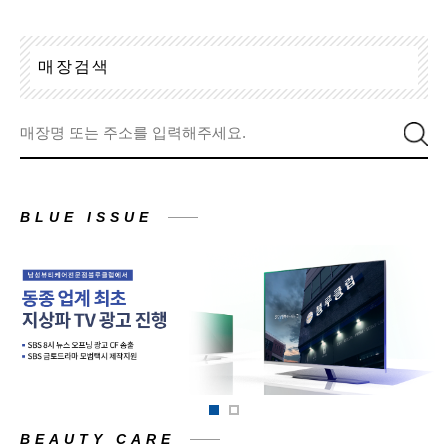
매
장
검
색
BLUE ISSUE
BEAUTY CARE