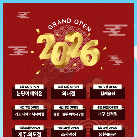
신제품 스파클링 라인 출신
극강의 시원함을 선사하다
두피 속까지 톡! 쏘는
스파클링 헤어 팩&토닉
제품 보러 가기
오늘 하루 이 창을 열지 않기
Close