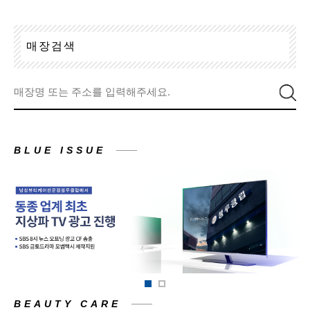
매
장
검
색
BLUE ISSUE
BEAUTY CARE