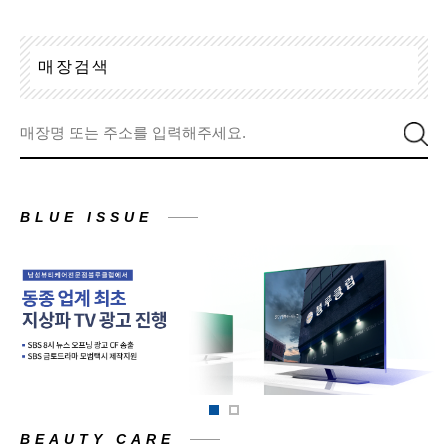
매
장
검
색
BLUE ISSUE
BEAUTY CARE