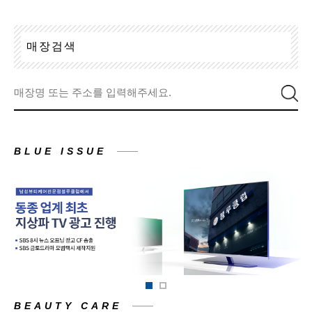
매
장
검
색
BLUE ISSUE
BEAUTY CARE