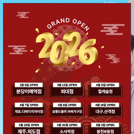
신제품 스파클링 라인 출신
극강의 시원함을 선사하다
두피 속까지 톡! 쏘는
스파클링 헤어 팩&토닉
오늘 하루 이 창을 열지 않기
Close