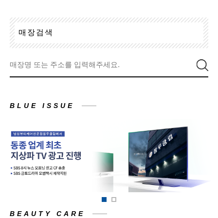
매
장
검
색
BLUE ISSUE
BEAUTY CARE