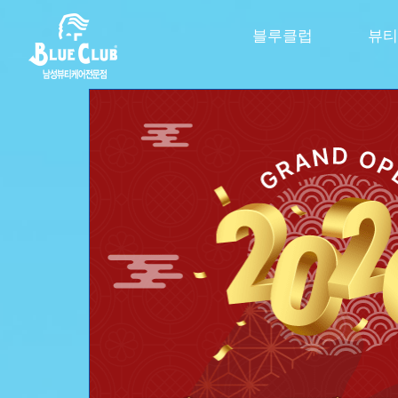
블루클럽
뷰티
신제품 스파클링 라인 출신
극강의 시원함을 
두피 속까지 톡! 