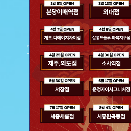
스파클링 헤어 
제품 보러 가기
2
/
8