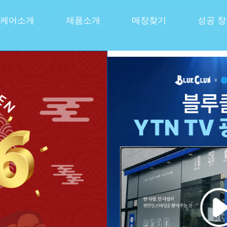
케어소개
제품소개
매장찾기
성공 
선사하다
쏘는