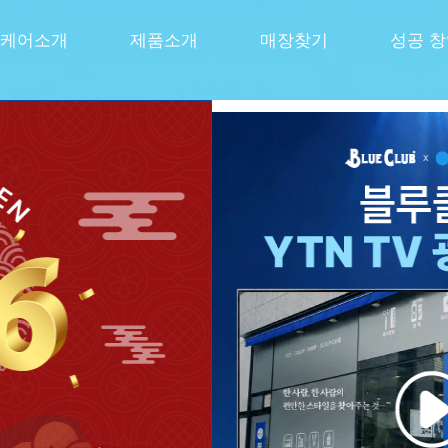
케어소개
제품소개
매장찾기
성공 
선사하다
쏘는