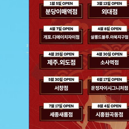
스파클링 헤어 
제품 보러 가기
2
/
8