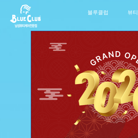
블루클럽
뷰티
신제품 스파클링 라인 출신
극강의 시원함을 
두피 속까지 톡! 