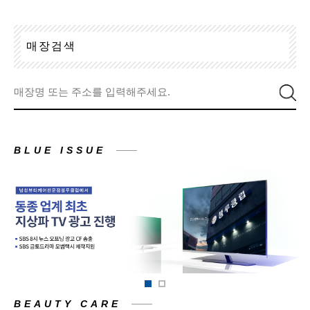
매
장
검
색
BLUE ISSUE
BEAUTY CARE