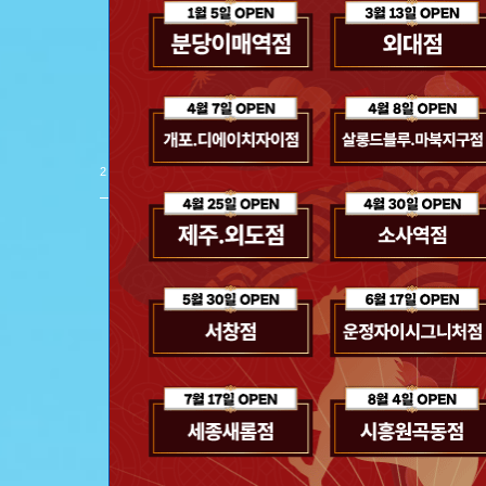
스파클링 헤어 
제품 보러 가기
2
/
8