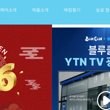
케어소개
제품소개
매장찾기
성공 
선사하다
쏘는