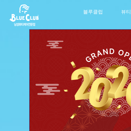
블루클럽
뷰티
신제품 스파클링 라인 출신
극강의 시원함을 
두피 속까지 톡! 