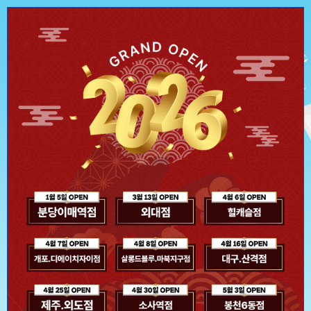
신제품 스파클링 라인 출신
극강의 시원함을 선사하다
두피 속까지 톡! 쏘는
스파클링 헤어 팩&토닉
제품 보러 가기
오늘 하루 이 창을 열지 않기
Close