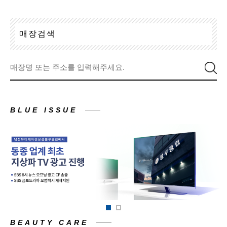
매
장
검
색
BLUE ISSUE
BEAUTY CARE