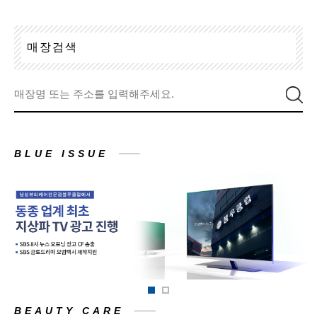
매
장
검
색
BLUE ISSUE
BEAUTY CARE