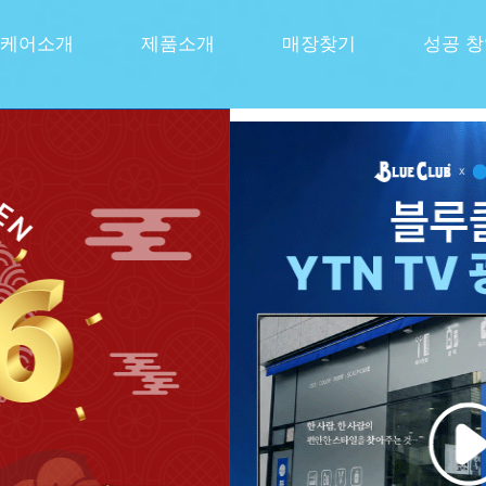
케어소개
제품소개
매장찾기
성공 
선사하다
쏘는