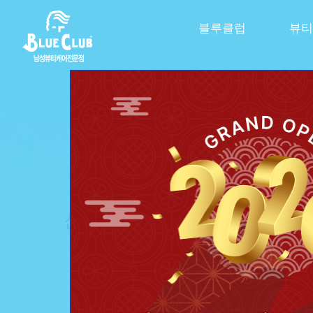
블루클럽
뷰티
신제품 스파클링 라인 출신
극강의 시원함을 
두피 속까지 톡! 