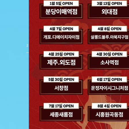
스파클링 헤어 
제품 보러 가기
2
/
8