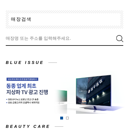
매
장
검
색
BLUE ISSUE
BEAUTY CARE