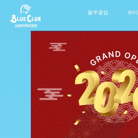
블루클럽
뷰티
신제품 스파클링 라인 출신
극강의 시원함을 
두피 속까지 톡! 