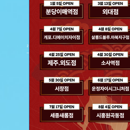
스파클링 헤어 
제품 보러 가기
2
/
8