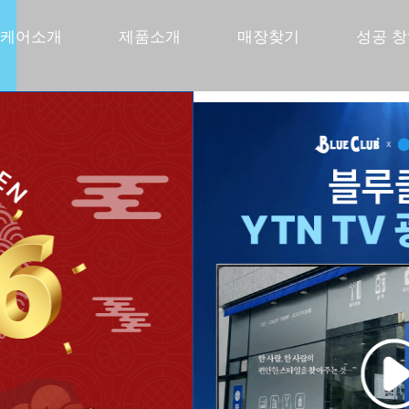
케어소개
제품소개
매장찾기
성공 
선사하다
쏘는