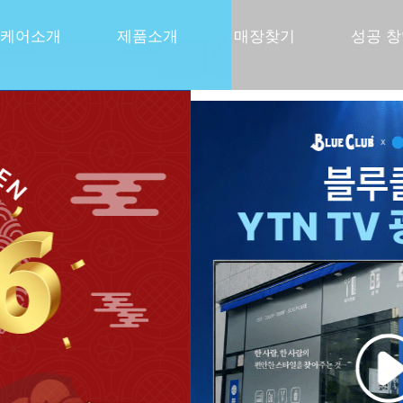
케어소개
제품소개
매장찾기
성공 
선사하다
쏘는