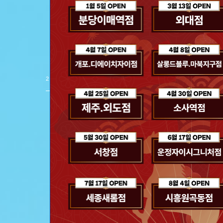
스파클링 헤어 
제품 보러 가기
2
/
8