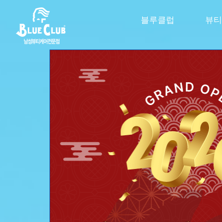
블루클럽
뷰티
신제품 스파클링 라인 출신
극강의 시원함을 
두피 속까지 톡! 