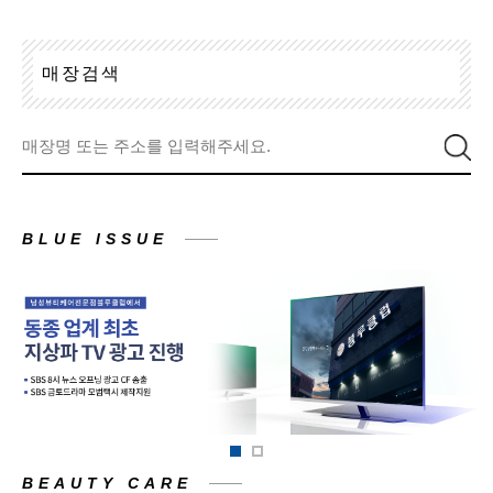
매
장
검
색
BLUE ISSUE
BEAUTY CARE