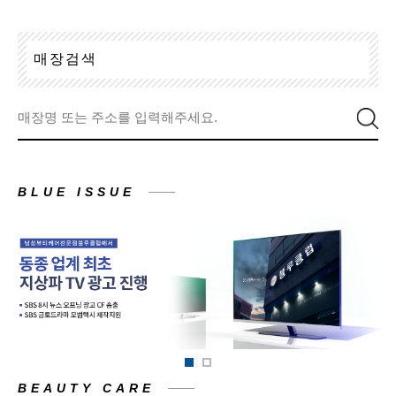
매
장
검
색
BLUE ISSUE
BEAUTY CARE