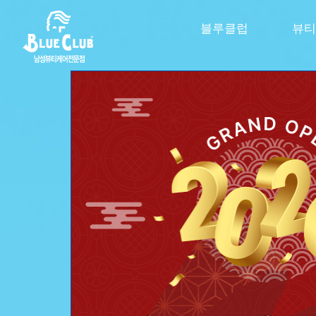
블루클럽
뷰티
신제품 스파클링 라인 출신
극강의 시원함을 
두피 속까지 톡! 