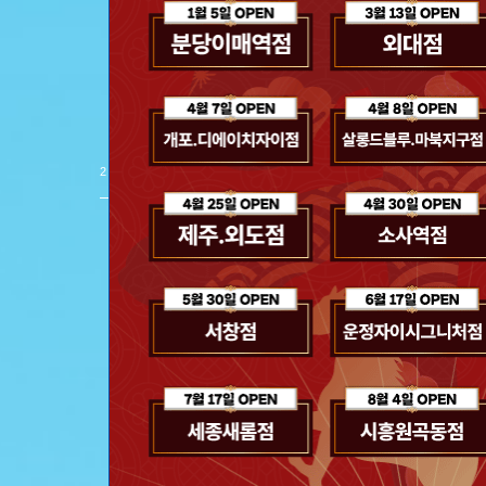
스파클링 헤어 
제품 보러 가기
2
/
8