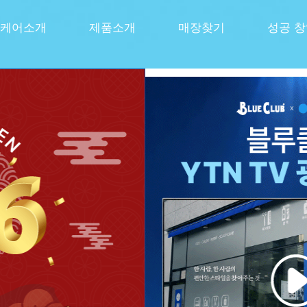
케어소개
제품소개
매장찾기
성공 
선사하다
쏘는